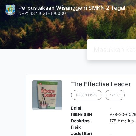
Perpustakaan Wisanggeni SMKN 2 Tegal
NPP: 3376021H1000001
The Effective Leader
Rupert Eales
White
Edisi
-
ISBN/ISSN
979-20-652
Deskripsi
175 hlm; ilus
Fisik
Judul Seri
-