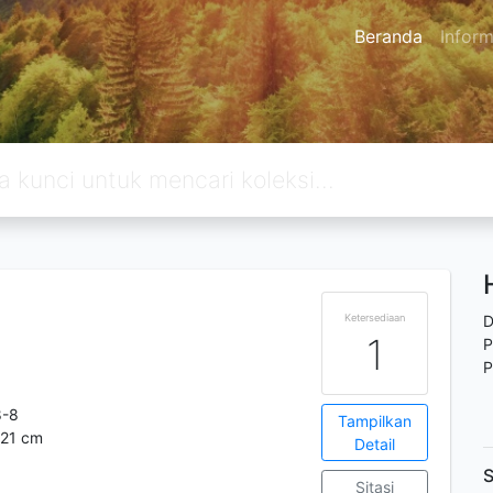
Beranda
Inform
Ketersediaan
D
1
P
P
8-8
Tampilkan
; 21 cm
Detail
S
Sitasi