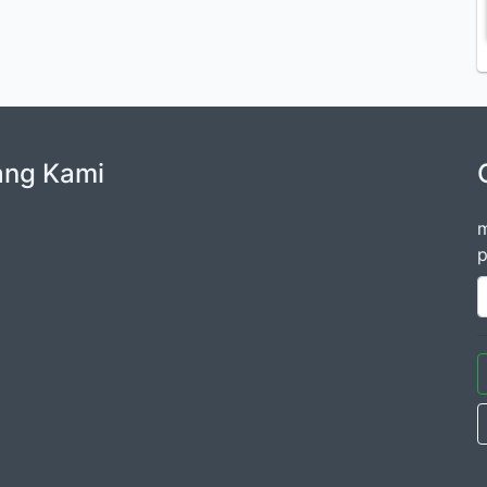
ang Kami
m
p