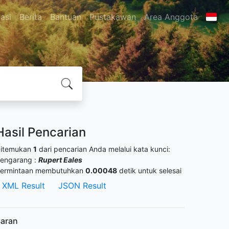
asi
Berita
Bantuan
Pustakawan
Area Anggota
Hasil Pencarian
itemukan
1
dari pencarian Anda melalui kata kunci:
engarang :
Rupert Eales
ermintaan membutuhkan
0.00048
detik untuk selesai
XML Result
JSON Result
aran