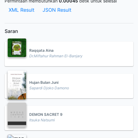
Permintaan membutuhkan
0.00045
detik untuk selesai
XML Result
JSON Result
Saran
Raqqata Aina
Dr.Miftahur Rahman El-Banjary
Hujan Bulan Juni
Sapardi Djoko Damono
DEMON SACRET 9
Itsuka Natsumi