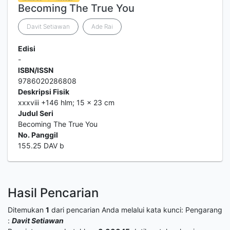
Becoming The True You
Davit Setiawan
Ade Rai
Edisi
-
ISBN/ISSN
9786020286808
Deskripsi Fisik
xxxviii +146 hlm; 15 x 23 cm
Judul Seri
Becoming The True You
No. Panggil
155.25 DAV b
Hasil Pencarian
Ditemukan
1
dari pencarian Anda melalui kata kunci:
Pengarang
:
Davit Setiawan