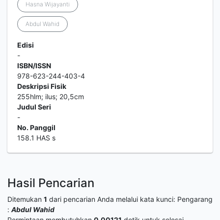
Hasna Wijayanti
Abdul Wahid
Edisi
-
ISBN/ISSN
978-623-244-403-4
Deskripsi Fisik
255hlm; ilus; 20,5cm
Judul Seri
-
No. Panggil
158.1 HAS s
Hasil Pencarian
Ditemukan
1
dari pencarian Anda melalui kata kunci:
Pengarang
:
Abdul Wahid
Permintaan membutuhkan
0.00121
detik untuk selesai