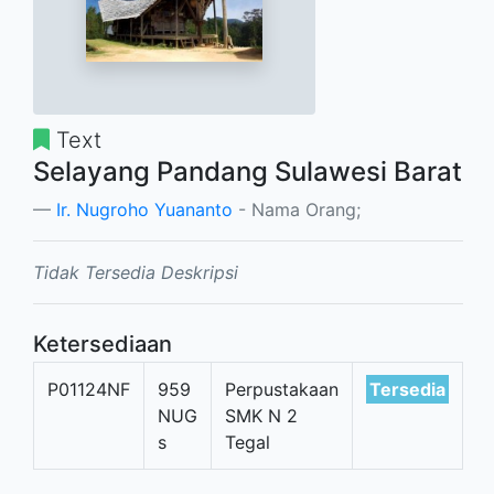
Text
Selayang Pandang Sulawesi Barat
Ir. Nugroho Yuananto
- Nama Orang;
Tidak Tersedia Deskripsi
Ketersediaan
P01124NF
959
Perpustakaan
Tersedia
NUG
SMK N 2
s
Tegal