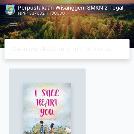
Perpustakaan Wisanggeni SMKN 2 Tegal
NPP: 3376021H1000001