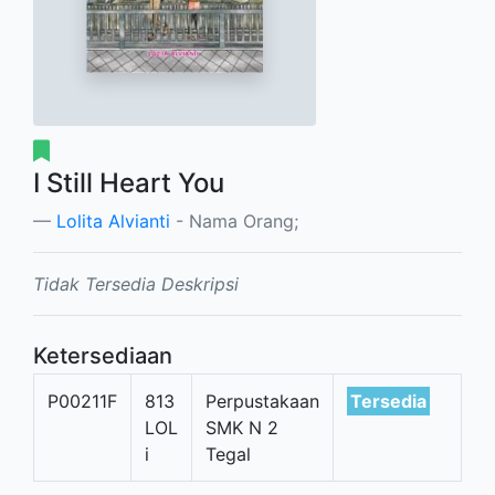
I Still Heart You
Lolita Alvianti
- Nama Orang;
Tidak Tersedia Deskripsi
Ketersediaan
P00211F
813
Perpustakaan
Tersedia
LOL
SMK N 2
i
Tegal