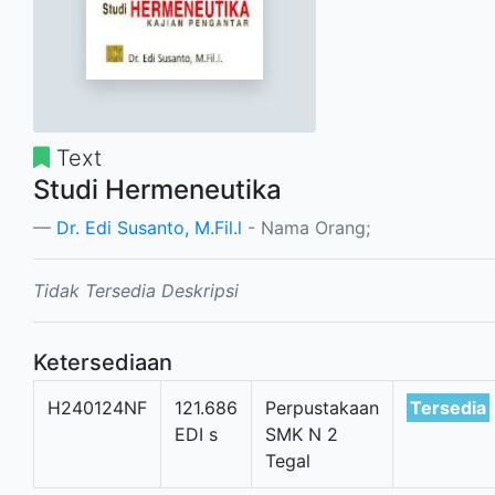
Text
Studi Hermeneutika
Dr. Edi Susanto, M.Fil.l
- Nama Orang;
Tidak Tersedia Deskripsi
Ketersediaan
H240124NF
121.686
Perpustakaan
Tersedia
EDI s
SMK N 2
Tegal