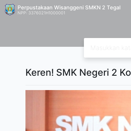
Perpustakaan Wisanggeni SMKN 2 Tegal
NPP: 3376021H1000001
Keren! SMK Negeri 2 Ko