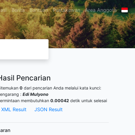
asi
Berita
Bantuan
Pustakawan
Area Anggota
Hasil Pencarian
itemukan
0
dari pencarian Anda melalui kata kunci:
engarang :
Edi Mulyono
ermintaan membutuhkan
0.00042
detik untuk selesai
XML Result
JSON Result
aran