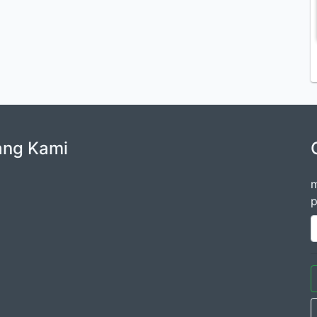
ang Kami
m
p