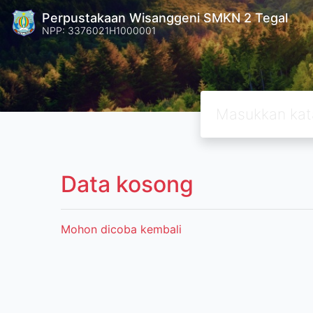
Perpustakaan Wisanggeni SMKN 2 Tegal
NPP: 3376021H1000001
Data kosong
Mohon dicoba kembali