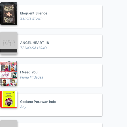
Eloquent Silence
Sandra Brown
ANGEL HEART 18
TSUKASA HOJO
I Need You
Fiona Firdausa
Godane Perawan Indo
Any