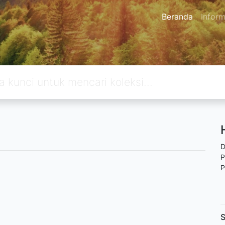
Beranda
Inform
D
P
P
S